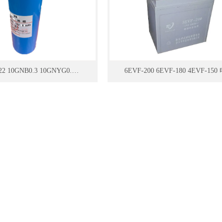
10GNB0.22 10GNB0.3 10GNYG0.6 10QNY0.8 GNYG1.6 组合系列 (2)